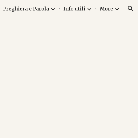
Preghiera e Parola
Info utili
More
ion