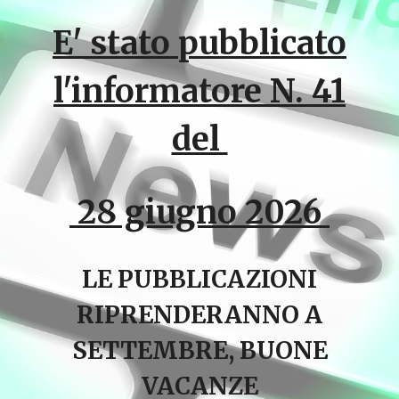
E' stato pubblicato
l'informatore N. 41
del
28 giugno 2026
LE PUBBLICAZIONI
RIPRENDERANNO A
SETTEMBRE, BUONE
VACANZE